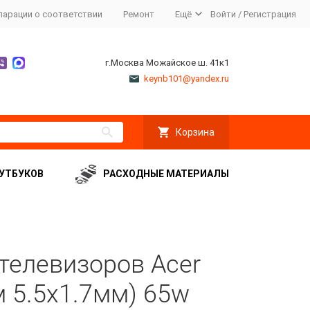
ларации о соответствии
Ремонт
Ещё
Войти
/
Регистрация
г.Москва Можайское ш. 41к1
keynb101@yandex.ru
Корзина
УТБУКОВ
РАСХОДНЫЕ МАТЕРИАЛЫ
телевизоров Acer
м 5.5x1.7мм) 65w