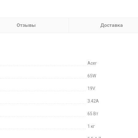
Отзывы
Доставка
Acer
65W
19V
3.42A
65 Вт
1 кг