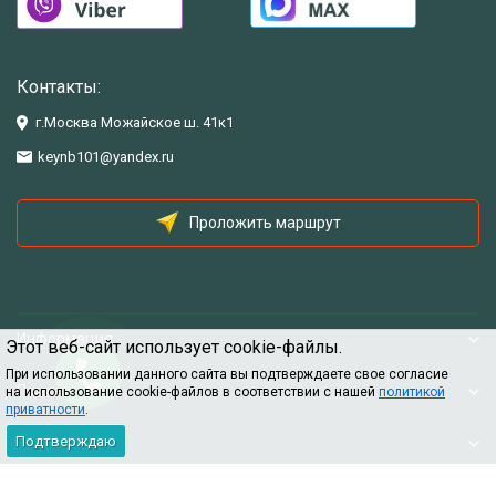
Контакты:
г.Москва Можайское ш. 41к1
keynb101@yandex.ru
Проложить маршрут
Информация
Этот веб-сайт использует cookie-файлы.
При использовании данного сайта вы подтверждаете свое согласие
Помощь
на использование cookie-файлов в соответствии с нашей
политикой
приватности
.
Подтверждаю
Информация