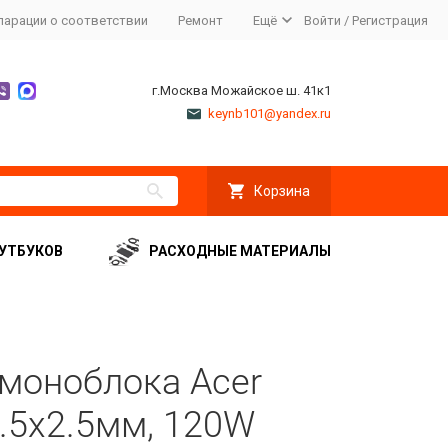
ларации о соответствии
Ремонт
Ещё
Войти
/
Регистрация
г.Москва Можайское ш. 41к1
keynb101@yandex.ru
Корзина
УТБУКОВ
РАСХОДНЫЕ МАТЕРИАЛЫ
 моноблока Acer
5.5x2.5мм, 120W