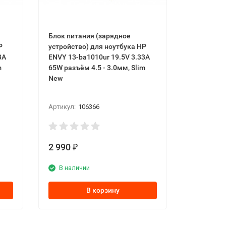
Блок питaния (зарядное
Р
устройство) для ноутбука НР
3А
ЕNVY 13-bа1010ur 19.5V 3.33А
m
65W разъём 4.5 - 3.0мм, Ѕlіm
New
Артикул:
106366
2 990
₽
В наличии
В корзину