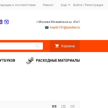
ларации о соответствии
Ремонт
Ещё
Войти
/
Регистрация
г.Москва Можайское ш. 41к1
keynb101@yandex.ru
Корзина
УТБУКОВ
РАСХОДНЫЕ МАТЕРИАЛЫ