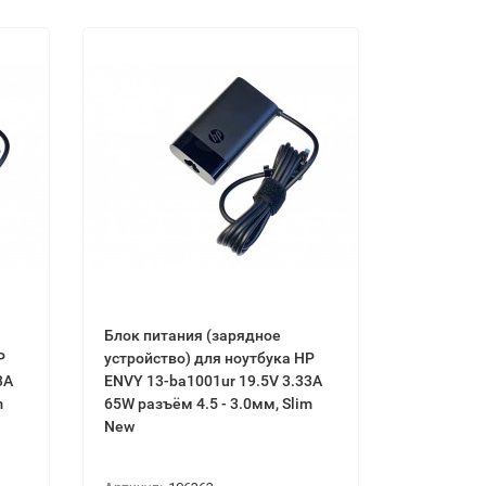
Блок питaния (зарядное
Р
устройство) для ноутбука НР
3А
ЕNVY 13-bа1001ur 19.5V 3.33А
m
65W разъём 4.5 - 3.0мм, Ѕlіm
New