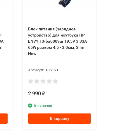
Блок питaния (зарядное
Р
устройство) для ноутбука НР
3А
ЕNVY 13-bа0009ur 19.5V 3.33А
m
65W разъём 4.5 - 3.0мм, Ѕlіm
New
Артикул:
106360
2 990
₽
В наличии
В корзину