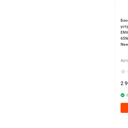
Бло
уст
ЕNV
65W
Ne
Арт
2 