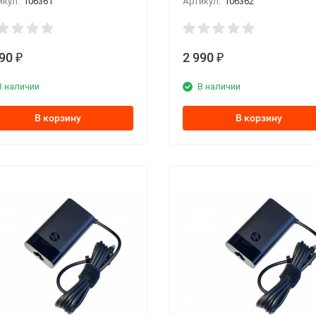
икул:
106361
Артикул:
106362
990
2 990
₽
₽
В наличии
В наличии
В корзину
В корзину