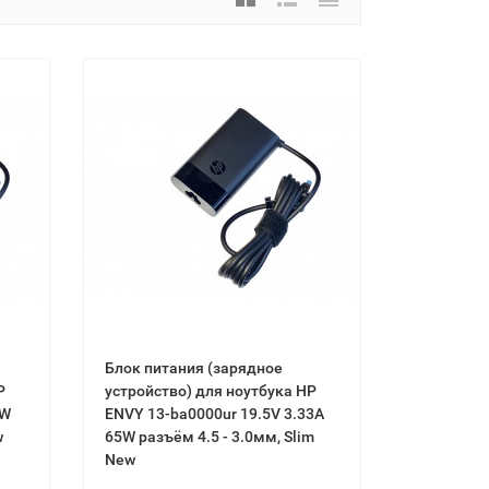
Блок питaния (зарядное
Р
устройство) для ноутбука НР
5W
ЕNVY 13-bа0000ur 19.5V 3.33А
w
65W разъём 4.5 - 3.0мм, Ѕlіm
New