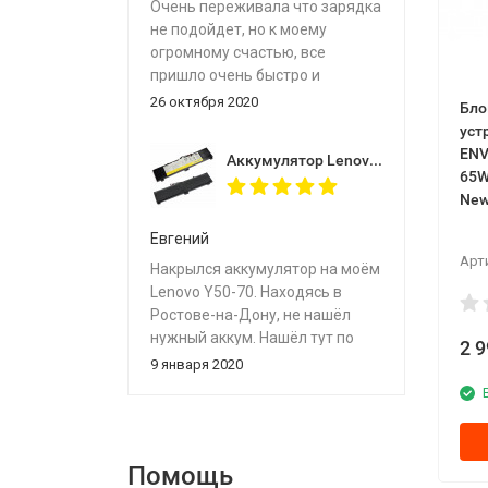
Очень переживала что зарядка
за вашу работу и доставку.
не подойдет, но к моему
Доставляли через СДЭК 2
огромному счастью, все
рабочих дня , но продавец дал
пришло очень быстро и
на выбор и другие варианты
идеально подошло. Цены не
26 октября 2020
Бло
доставки.
высокие, качество хорошее.
уст
Рекомендую
ЕNV
Аккумулятор Lenovo L13M4P02 7.4V 7400mAh 54Wh для ноутбуков Lenovo ideapad Y50-70, Y50-80, Y70-70 Tuch
65W
Ne
Евгений
Арт
Накрылся аккумулятор на моём
Lenovo Y50-70. Находясь в
Ростове-на-Дону, не нашёл
нужный аккум. Нашёл тут по
2 
хорошей цене и в наличии.
9 января 2020
Отправили через пару часов
после оплаты службой CDEK.
До Ростова ехал 9 дней, долго
из-за новогодних праздников.
Помощь
Встал отлично, на место