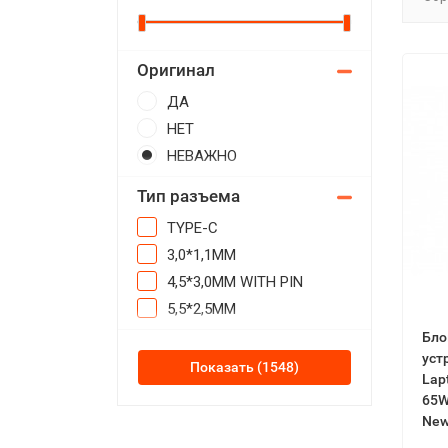
Оригинал
ДА
НЕТ
НЕВАЖНО
Тип разъема
TYPE-C
3,0*1,1ММ
4,5*3,0ММ WITH PIN
5,5*2,5ММ
Бло
уст
Показать
Lар
65W
Ne