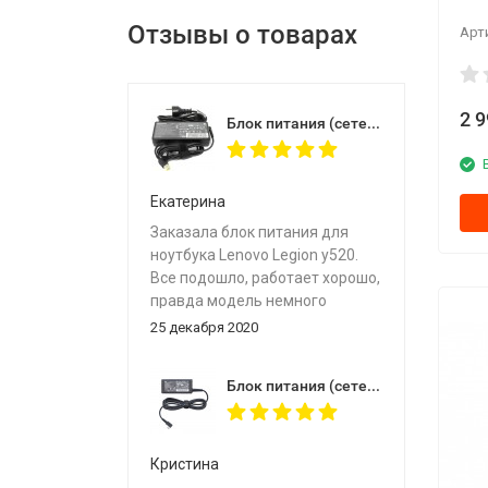
Отзывы о товарах
Арт
2 
Блок питания (сетевой адаптер) для моноблоков Lenovo 20V 6.75A 135W USB (прямоугольный разъем)
Екатерина
Заказала блок питания для
ноутбука Lenovo Legion y520.
Все подошло, работает хорошо,
правда модель немного
отличается не “ nLc 3a”, а
25 декабря 2020
“adl135 nDc 3a”. Об этом
продавец предупредил в
Блок питания (сетевой адаптер) для ноутбука HP 5V-2V 12V-3A 15V-3A 45W type-c MODEL TPN-CA04
диалоге в what’s up, но зарядка
оригинальная, по всем
параметрам подходит, поэтому
решили брать. Спасибо за
Кристина
ответы на вопросы при выборе,