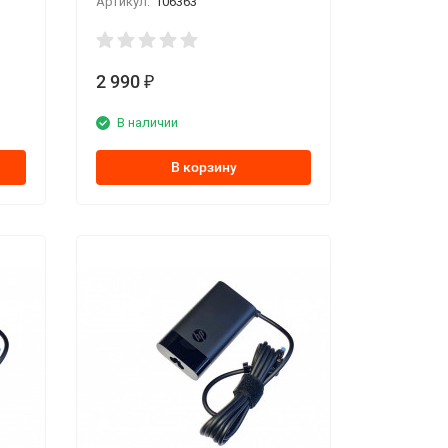
Артикул:
106363
2 990
₽
В наличии
В корзину