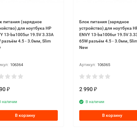
к питaния (зарядное
Блок питaния (зарядное
ройство) для ноутбука НР
устройство) для ноутбука Н
Y 13-bа1005ur 19.5V 3.33А
ЕNVY 13-bа1006ur 19.5V 3.3
 разъём 4.5 - 3.0мм, Ѕlіm
65W разъём 4.5 - 3.0мм, Ѕlі
w
New
икул:
106364
Артикул:
106365
990
2 990
₽
₽
В наличии
В наличии
В корзину
В корзину