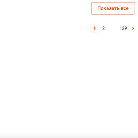
Показать все
1
2
...
129