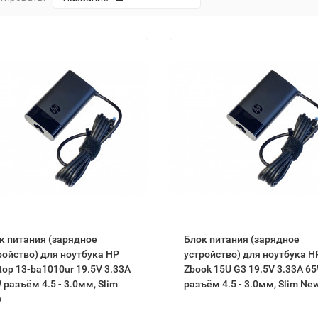
к питaния (зарядное
Блок питaния (зарядное
ройство) для ноутбука НР
устройство) для ноутбука Н
tор 13-bа1010ur 19.5V 3.33А
Zbооk 15U G3 19.5V 3.33А 6
 разъём 4.5 - 3.0мм, Ѕlіm
разъём 4.5 - 3.0мм, Ѕlіm Ne
w