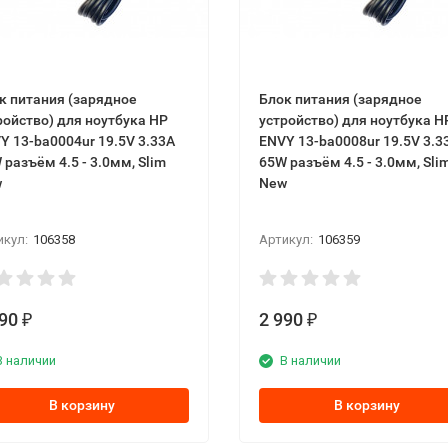
к питaния (зарядное
Блок питaния (зарядное
ройство) для ноутбука НР
устройство) для ноутбука Н
Y 13-bа0004ur 19.5V 3.33А
ЕNVY 13-bа0008ur 19.5V 3.3
 разъём 4.5 - 3.0мм, Ѕlіm
65W разъём 4.5 - 3.0мм, Ѕlі
w
New
икул:
106358
Артикул:
106359
990
2 990
₽
₽
В наличии
В наличии
В корзину
В корзину