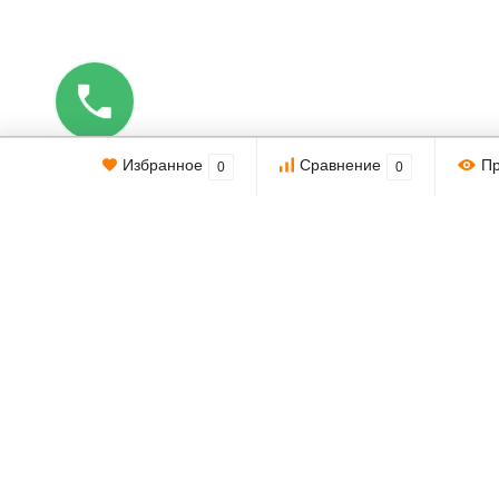
Этот веб-сайт использует cookie-файлы.
Избранное
Сравнение
П
0
0
При использовании данного сайта вы подтверждаете свое согл
2009-2026 © 101Key — интернет-магазин
комплектующих для ноутбуков