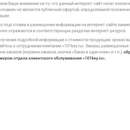
ем Ваше внимание на то, что данный интернет-сайт носит исклю
условиях не является публичной офертой, определяемой положения
ации.
с подготовки и размещения информации на интернет-сайте заним
нно отражаются в соответствующих разделах интернет-ресурса.
лучения подробной информации о стоимости продукции, сроках вы
йтесь к сотрудникам компании «101key.ru». Заказы, размещенные
чи заказов (корзина заказов, кнопка «Заказ в один клик» и т.п.),
об
ером отдела клиентского обслуживания «101key.ru
».