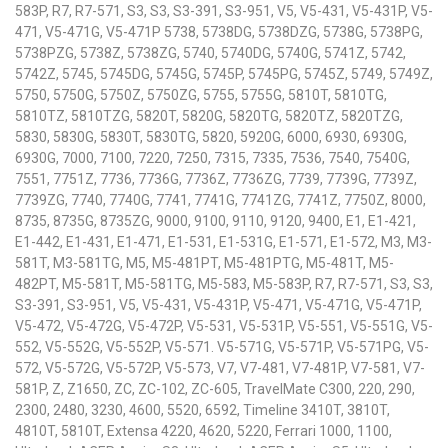
583P, R7, R7-571, S3, S3, S3-391, S3-951, V5, V5-431, V5-431P, V5-
471, V5-471G, V5-471P 5738, 5738DG, 5738DZG, 5738G, 5738PG,
5738PZG, 5738Z, 5738ZG, 5740, 5740DG, 5740G, 5741Z, 5742,
5742Z, 5745, 5745DG, 5745G, 5745P, 5745PG, 5745Z, 5749, 5749Z,
5750, 5750G, 5750Z, 5750ZG, 5755, 5755G, 5810T, 5810TG,
5810TZ, 5810TZG, 5820T, 5820G, 5820TG, 5820TZ, 5820TZG,
5830, 5830G, 5830T, 5830TG, 5820, 5920G, 6000, 6930, 6930G,
6930G, 7000, 7100, 7220, 7250, 7315, 7335, 7536, 7540, 7540G,
7551, 7751Z, 7736, 7736G, 7736Z, 7736ZG, 7739, 7739G, 7739Z,
7739ZG, 7740, 7740G, 7741, 7741G, 7741ZG, 7741Z, 7750Z, 8000,
8735, 8735G, 8735ZG, 9000, 9100, 9110, 9120, 9400, E1, E1-421,
E1-442, E1-431, E1-471, E1-531, E1-531G, E1-571, E1-572, M3, M3-
581T, M3-581TG, M5, M5-481PT, M5-481PTG, M5-481T, M5-
482PT, M5-581T, M5-581TG, M5-583, M5-583P, R7, R7-571, S3, S3,
S3-391, S3-951, V5, V5-431, V5-431P, V5-471, V5-471G, V5-471P,
V5-472, V5-472G, V5-472P, V5-531, V5-531P, V5-551, V5-551G, V5-
552, V5-552G, V5-552P, V5-571. V5-571G, V5-571P, V5-571PG, V5-
572, V5-572G, V5-572P, V5-573, V7, V7-481, V7-481P, V7-581, V7-
581P, Z, Z1650, ZC, ZC-102, ZC-605, TravelMate C300, 220, 290,
2300, 2480, 3230, 4600, 5520, 6592, Timeline 3410T, 3810T,
4810T, 5810T, Extensa 4220, 4620, 5220, Ferrari 1000, 1100,