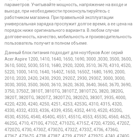
параметров. Учитывайте мощность, напряжение на входе и
выходе, при необходимости проконсультируйтесь с
работником магазина. При правильной эксплуатации
универсальная зарядка прослужит долгое время, а ее цена на
порядок ниже оригинального варианта. В любом случае
долговечность, качество, мобильность и производительность
пользователь получит в полном объеме.
Данный блок питания подходит для ноутбуков Acer серий
Acer Aspire 1200, 1410, 1640, 1650, 1690, 3000 ,3030, 3500, 3600,
3610, 5002, 5030, 5510, 1680, 2920, 3200, 3510, 3670, 4310, 4520,
5220, 1000, 1410, 1640, 1640Z, 1650, 1650Z, 1680, 1690, 2000,
2010, 2020, 2420, 2430, 2920, 2920Z, 2930, 2930Z, 3000, 3000,
3030, 3050, 3500, 3600, 3610, 3620, 3630, 3640, 3660, 3670, 3690,
3750, 3750Z, 3810T, 3810TG, 3810TZ, 3810TZG, 3820, 3820G,
3820T, 3820TG, 3820TZ, 3820TZG, 3820ZG, 3830T, 3935, 4000,
4220, 4230, 4240, 4250, 4251, 4253, 4253G, 4310, 4315, 4320,
4330, 4332, 4333, 4336, 4339, 4350, 4352, 4410, 4520, 4520G,
4530, 4535G, 4540, 4540G, 4551, 4551G, 4553, 4553G, 4560, 4625,
4625G, 4710, 4710G, 4710Z, 4710ZG, 4715Z, 4720, 4720G, 4720Z,
4720ZG, 4730, 4730Z, 4730ZG, 4732Z, 4733Z, 4736, 4736G,
4736Z, 4736ZG, 4738, 4738Z, 4739, 4739Z, 4739ZG, 4740, 4740G,