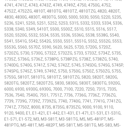
4741, 4741Z, 4743, 4743Z, 4749, 4749Z, 4750, 4750G, 4752,
4752Z, 4752ZG, 4810T, 4810TG, 4810TZ, 4810TZG, 4820, 4820T,
4830, 4830G, 4830T, 4830TG, 5000, 5000, 5030, 5050, 5220, 5235,
5236, 5241, 5250, 5251, 5252, 5253, 5315, 5332, 5333, 5334, 5336,
5338, 5340, 5349, 5410T, 5500, 5500Z, 5510, 5515, 5516, 5517,
5520, 5520G, 5532, 5534, 5535, 5536, 5536G, 5538, 5538G, 5540,
5541, 5541G, 5542, 5542G, 5550, 5551, 5551G, 5552, 5552G, 5553,
5553G, 5560, 5570Z, 5590, 5620, 5625, 5720, 5720G, 5720Z,
5720ZG, 5730, 5730G, 5732Z, 5732ZG, 5733, 5733Z, 5734Z, 5735,
5735Z, 5736G, 5736Z, 5738PG, 5738PZG, 5738Z, 5738ZG, 5740,
5740DG, 5740G, 5741Z, 5742, 5742Z, 5745, 5745DG, 5745G, 5745P,
5745PG, 5745Z, 5749, 5749Z, 5750, 5750G, 5750Z, 5750ZG, 5755,
5755G, 5810T, 5810TG, 5810TZ, 5810TZG, 5820, 5820T, 5820G,
5820TG, 5820TZ, 5820TZG, 5830, 5830G, 5830T, 5830TG, 5920G,
6000, 6930, 6930G, 6930G, 7000, 7100, 7220, 7250, 7315, 7335,
7536, 7540, 7540G, 7551, 7751Z, 7736, 7736G, 7736Z, 7736ZG,
7739, 7739G, 7739Z, 7739ZG, 7740, 7740G, 7741, 7741G, 7741ZG,
7741Z, 7750Z, 8000, 8735, 8735G, 8735ZG, 9000, 9100, 9110,
9120, 9400, E1, E1-421, E1-442, E1-431, E1-471, E1-531, E1-531G,
E1-571, E1-572, M3, M3-581T, M3-581TG, M5, M5-481PT, M5-
481PTG, M5-481T, M5-482PT, M5-581T, M5-581TG, M5-583, M5-