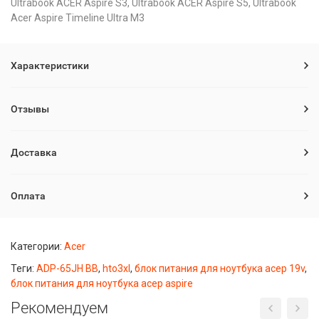
Ultrabook ACER Aspire S3, Ultrabook ACER Aspire S5, Ultrabook
Acer Aspire Timeline Ultra M3
Характеристики
Отзывы
Доставка
Оплата
Категории:
Acer
Теги:
ADP-65JH BB
,
hto3xl
,
блок питания для ноутбука асер 19v
,
блок питания для ноутбука асер aspire
Рекомендуем