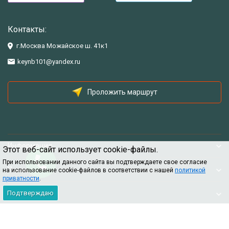
Контакты:
г.Москва Можайское ш. 41к1
keynb101@yandex.ru
Проложить маршрут
Информация
Этот веб-сайт использует cookie-файлы.
При использовании данного сайта вы подтверждаете свое согласие
Помощь
на использование cookie-файлов в соответствии с нашей
политикой
приватности
.
Подтверждаю
Информация