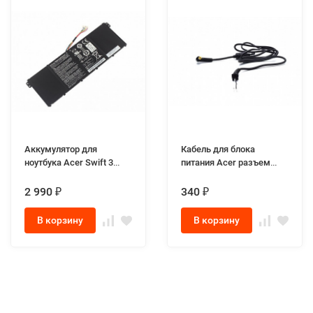
Аккумулятор для
Кабель для блока
ноутбука Acer Swift 3
питания Acer разъем
N17W7
5.5x1.7мм
2 990
340
₽
₽
В корзину
В корзину