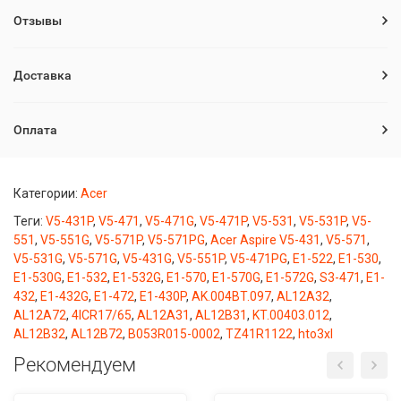
Отзывы
Доставка
Оплата
Категории:
Acer
Теги:
V5-431P
,
V5-471
,
V5-471G
,
V5-471P
,
V5-531
,
V5-531P
,
V5-
551
,
V5-551G
,
V5-571P
,
V5-571PG
,
Acer Aspire V5-431
,
V5-571
,
V5-531G
,
V5-571G
,
V5-431G
,
V5-551P
,
V5-471PG
,
E1-522
,
E1-530
,
E1-530G
,
E1-532
,
E1-532G
,
E1-570
,
E1-570G
,
E1-572G
,
S3-471
,
E1-
432
,
E1-432G
,
E1-472
,
E1-430P
,
AK.004BT.097
,
AL12A32
,
AL12A72
,
4ICR17/65
,
AL12A31
,
AL12B31
,
KT.00403.012
,
AL12B32
,
AL12B72
,
B053R015-0002
,
TZ41R1122
,
hto3xl
Рекомендуем