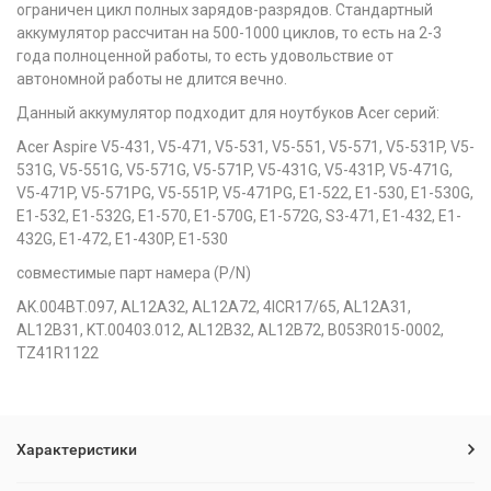
ограничен цикл полных зарядов-разрядов. Стандартный
аккумулятор рассчитан на 500-1000 циклов, то есть на 2-3
года полноценной работы, то есть удовольствие от
автономной работы не длится вечно.
Данный аккумулятор подходит для ноутбуков Acer серий:
Acer Aspire V5-431, V5-471, V5-531, V5-551, V5-571, V5-531P, V5-
531G, V5-551G, V5-571G, V5-571P, V5-431G, V5-431P, V5-471G,
V5-471P, V5-571PG, V5-551P, V5-471PG, E1-522, E1-530, E1-530G,
E1-532, E1-532G, E1-570, E1-570G, E1-572G, S3-471, E1-432, E1-
432G, E1-472, E1-430P, E1-530
совместимые парт намера (P/N)
AK.004BT.097, AL12A32, AL12A72, 4ICR17/65, AL12A31,
AL12B31, KT.00403.012, AL12B32, AL12B72, B053R015-0002,
TZ41R1122
Характеристики