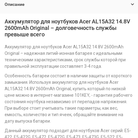
Описание
Аккумулятор для ноутбуков Acer AL15A32 14.8V
2600mAh Original – долговечность службы
превыше всего
Аккумулятор для ноутбуков Acer AL15A32 14.8V 2600mAh
Original – надежная литий-ионная батарея с идеальными
техническими характеристиками, срок службы которой при
правильной эксплуатации составляет 3-4 года.
Особенность батареи состоит в наличии защиты от короткого
замыкания. Используя аккумулятор для ноутбуков Acer
AL15A32 14.8V 2600mAh Original, купить который по низкой
цене можно в интернет-магазине 101KEY, - гарантия рабочего
состояния ноутбука независимо от перепадов напряжения.
При выборе стоит учитывать такие параметры, как вес,
емкость, количество и тип ячеек, обращайте внимание на
дату выпуска батареи.
Данный аккумулятор подходит для ноутбуков Acer серий: E5-
422, E5-422G, E5-472, E5-472G, E5-473, E5-473G, E5-522, E5-