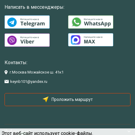
Написать в мессенджеры:
Контакты:
г.Москва Можайское ш. 41к1
keynb101@yandex.ru
Проложить маршрут
Информация
Этот веб-сайт использует cookie-файлы.