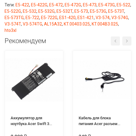
Теги:
E5-422
,
E5-422G
,
E5-472
,
E5-472G
,
E5-473
,
E5-473G
,
E5-522
,
E5-522G
,
E5-532
,
E5-532G
,
E5-532T
,
E5-573
,
E5-573G
,
E5-573T
,
E5-573TG
,
E5-722
,
E5-722G
,
ES1-420
,
ES1-421
,
V3-574
,
V3-574G
,
V3-574T
,
V3-574TG
,
AL15A32
,
KT.00403.025
,
KT.004B3.025
,
hto3xl
Рекомендуем
Аккумулятор для
Кабель для блока
ноутбука Acer Swift 3
питания Acer разъем
N17W7
5.5x1.7мм