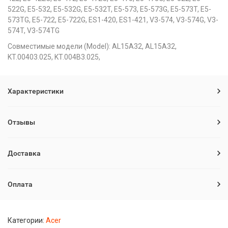
522G, E5-532, E5-532G, E5-532T, E5-573, E5-573G, E5-573T, E5-
573TG, E5-722, E5-722G, ES1-420, ES1-421, V3-574, V3-574G, V3-
574T, V3-574TG
Совместимые модели (Model): AL15A32, AL15A32,
KT.00403.025, KT.004B3.025,
Характеристики
Отзывы
Доставка
Оплата
Категории:
Acer