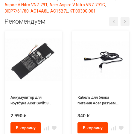
Aspire V Nitro VN7-791
,
Acer Aspire V Nitro VN7-791G
,
3ICP7/61/80
,
AC14A8L
,
AC15B7L
,
KT.0030G.001
Рекомендуем
Аккумулятор для
Кабель для блока
ноутбука Acer Swift 3
питания Acer разъем
N17W7
5.5x1.7мм
2 990
340
₽
₽
В корзину
В корзину