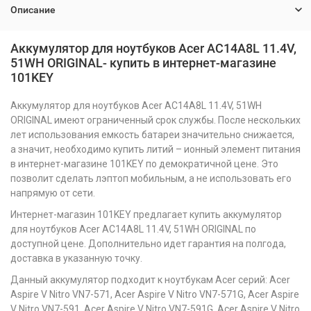
Описание
Аккумулятор для ноутбуков Acer AC14A8L 11.4V,
51WH ORIGINAL- купить в интернет-магазине
101KEY
Аккумулятор для ноутбуков Acer AC14A8L 11.4V, 51WH
ORIGINAL имеют ограниченный срок службы. После нескольких
лет использования емкость батареи значительно снижается,
а значит, необходимо купить литий – ионный элемент питания
в интернет-магазине 101KEY по демократичной цене. Это
позволит сделать лэптоп мобильным, а не использовать его
напрямую от сети.
Интернет-магазин 101KEY предлагает купить аккумулятор
для ноутбуков Acer AC14A8L 11.4V, 51WH ORIGINAL
по
доступной цене. Дополнительно идет гарантия на полгода,
доставка в указанную точку.
Данный аккумулятор подходит к ноутбукам Acer серий: Acer
Aspire V Nitro VN7-571, Acer Aspire V Nitro VN7-571G, Acer Aspire
V Nitro VN7-591, Acer Aspire V Nitro VN7-591G, Acer Aspire V Nitro