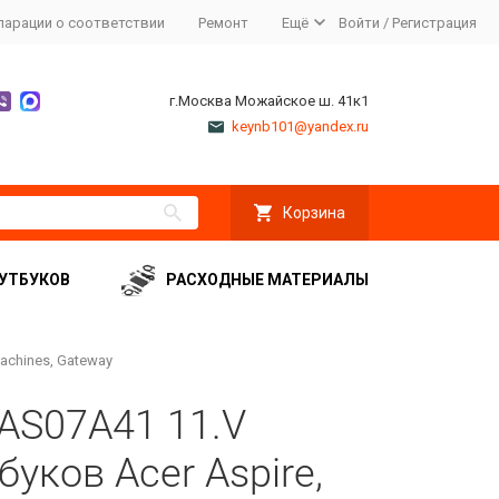
ларации о соответствии
Ремонт
Ещё
Войти
/
Регистрация
г.Москва Можайское ш. 41к1
keynb101@yandex.ru
Корзина
УТБУКОВ
РАСХОДНЫЕ МАТЕРИАЛЫ
achines, Gateway
 AS07A41 11.V
уков Acer Aspire,