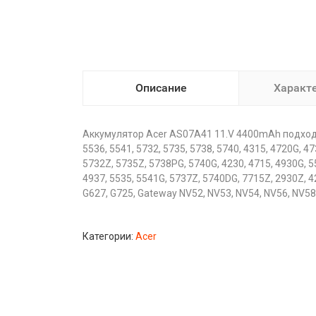
Описание
Характ
Аккумулятор Acer AS07A41 11.V 4400mAh подходит д
5536, 5541, 5732, 5735, 5738, 5740, 4315, 4720G, 
5732Z, 5735Z, 5738PG, 5740G, 4230, 4715, 4930G, 5
4937, 5535, 5541G, 5737Z, 5740DG, 7715Z, 2930Z, 4
G627, G725, Gateway NV52, NV53, NV54, NV56, NV5
Категории:
Acer