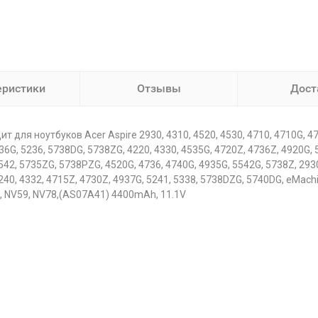
еристики
Отзывы
Дост
ля ноутбуков Acer Aspire 2930, 4310, 4520, 4530, 4710, 4710G, 4720
4736G, 5236, 5738DG, 5738ZG, 4220, 4330, 4535G, 4720Z, 4736Z, 4920G,
542, 5735ZG, 5738PZG, 4520G, 4736, 4740G, 4935G, 5542G, 5738Z, 2930
240, 4332, 4715Z, 4730Z, 4937G, 5241, 5338, 5738DZG, 5740DG, eMachi
8, NV59, NV78,(AS07A41) 4400mAh, 11.1V