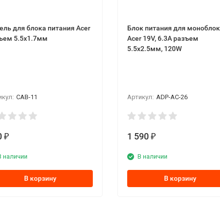
ель для блока питания Acer
Блок питания для монобло
ъем 5.5x1.7мм
Acer 19V, 6.3A разъем
5.5x2.5мм, 120W
икул:
CAB-11
Артикул:
ADP-AC-26
0
1 590
₽
₽
В наличии
В наличии
В корзину
В корзину