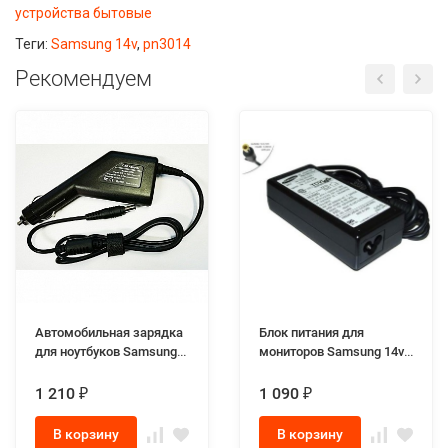
устройства бытовые
Теги:
Samsung 14v
,
pn3014
Рекомендуем
Автомобильная зарядка
Блок питания для
для ноутбуков Samsung
мониторов Samsung 14v -
19V, 4.74A, 5.5x3.0мм,
1.79A (Разъём 6.0-4.4мм
90W
с иглой в центре)
1 210
1 090
₽
₽
В корзину
В корзину