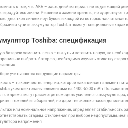
помнить о том, что АКБ – расходный материал, не подлежащий ремо
я и радуйтесь жизни. Решение о замене принято, но существуют т
ько десятков линеек ноутбуков, в каждой из которых насчитывает
бразии и купить аккумулятор Toshiba помогут специальные характ
умулятор Toshiba: спецификация
ю батарею заменить легко – вынуть и вставить новую, но необход
правильно выбрать батарею, необходимо изучить этикетку старого
фикация.
ыборе учитываются следующие параметры:
кость – то количество энергии, которое накапливает элемент пит
shiba укомплектованы элементами на 4400-5200 mAh. Пользовате
лгое время, могут рассмотреть модель усиленного аккумулятора, 
риант тяжелей и габаритней, но дарит несколько часов дополните
льтаж или номинальное напряжение, определяет стабильность р
ответствовать старым. Отклонения при выборе недопустимы, инач
гулятора напряжения.