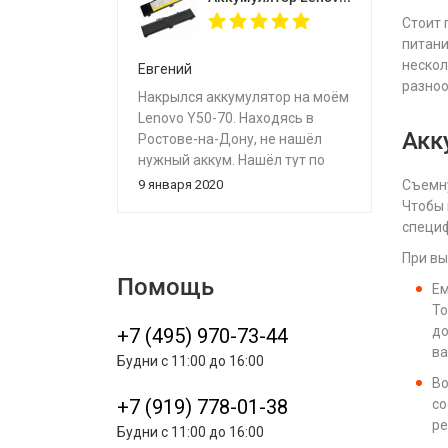
Стоит 
питани
нескол
Евгений
разноо
Накрылся аккумулятор на моём
Lenovo Y50-70. Находясь в
Акк
Ростове-на-Дону, не нашёл
нужный аккум. Нашёл тут по
хорошей цене и в наличии.
9 января 2020
Съемну
Отправили через пару часов
Чтобы 
после оплаты службой CDEK.
специ
До Ростова ехал 9 дней, долго
При в
из-за новогодних праздников.
Помощь
Встал отлично, на место
Ем
старого аккумулятора.
To
Огромное спасибо магазину!
до
+7 (495) 970-73-44
ва
Будни с 11:00 до 16:00
Во
+7 (919) 778-01-38
со
ре
Будни с 11:00 до 16:00