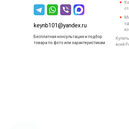
Ко
ст
Мо
од
keynb101@yandex.ru
ко
Бесплатная консультация и подбор
Купить
товара по фото или характеристикам
всей Р