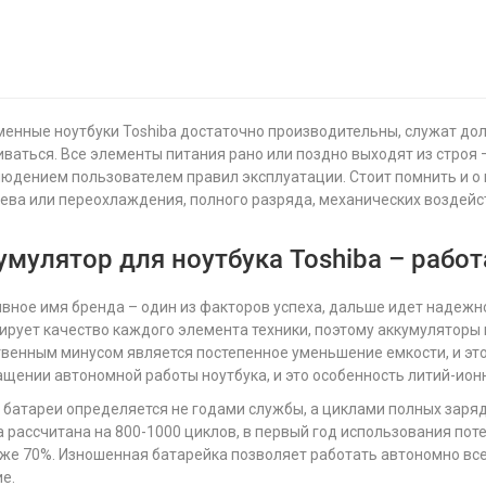
енные ноутбуки Toshiba достаточно производительны, служат дол
ваться. Все элементы питания рано или поздно выходят из строя –
юдением пользователем правил эксплуатации. Стоит помнить и о 
ева или переохлаждения, полного разряда, механических воздейс
умулятор для ноутбука Toshiba – работ
вное имя бренда – один из факторов успеха, дальше идет надежно
ирует качество каждого элемента техники, поэтому аккумуляторы 
венным минусом является постепенное уменьшение емкости, и это
ащении автономной работы ноутбука, и это особенность литий-ион
 батареи определяется не годами службы, а циклами полных заря
a рассчитана на 800-1000 циклов, в первый год использования поте
уже 70%. Изношенная батарейка позволяет работать автономно все
е.