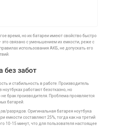
гое время, но их батареи имеют свойство быстро
 это связано с уменьшением их емкости, реже с
правилах использования АКБ, не допускать его
твий.
а без забот
сть и стабильность в работе. Производитель
в ноутбуках работают безотказно, но
 не брак производителя. Проблема проявляется
ных батарей.
дов/разрядов. Оригинальная батарея ноутбука
ри емкости составляют 25%, тогда как на третий
го 10-15 минут, что для пользователя настоящее