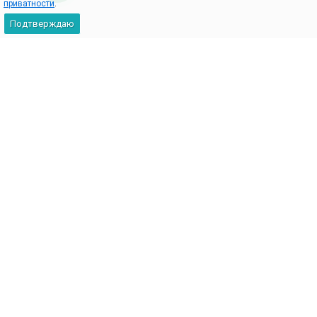
приватности
.
Подтверждаю
2009-2026 © 101Key — интернет-магазин комплектующих для
ноутбуков
+7 (495) 970-73-44
WhatsApp
+7 (919) 778-01-38
Написать в мессенджеры: