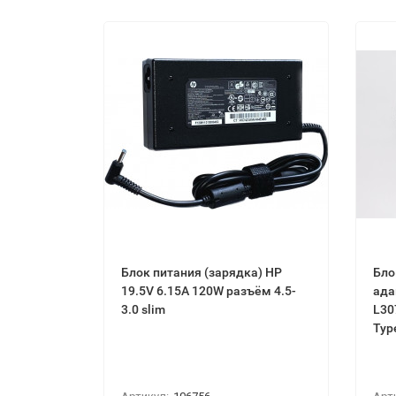
Блок питания (зарядка) HP
Бло
19.5V 6.15A 120W разъём 4.5-
ада
3.0 slim
L30
Typ