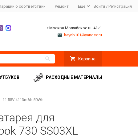
ларации о соответствии
Ремонт
Ещё
Войти
/
Регистрация
г.Москва Можайское ш. 41к1
keynb101@yandex.ru
Корзина
УТБУКОВ
РАСХОДНЫЕ МАТЕРИАЛЫ
XL 11.55V 4113mAh 50Wh
атарея для
Book 730 SS03XL