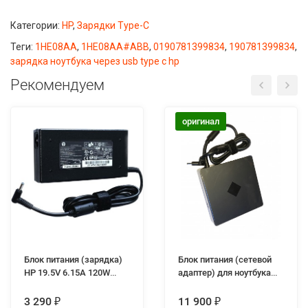
Категории:
HP
,
Зарядки Type-C
Теги:
1HE08AA
,
1HE08AA#ABB
,
0190781399834
,
190781399834
,
зарядка ноутбука через usb type c hp
Рекомендуем
оригинал
Блок питания (зарядка)
Блок питания (сетевой
HP 19.5V 6.15A 120W
адаптер) для ноутбука
разъём 4.5-3.0 slim
HP TPC-DA60 19.5V
16.92A 330W 4.5-3.0
3 290
11 900
₽
₽