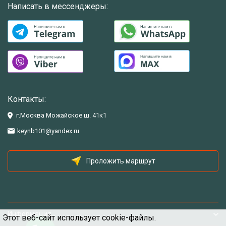
Написать в мессенджеры:
Контакты:
г.Москва Можайское ш. 41к1
keynb101@yandex.ru
Проложить маршрут
Информация
Этот веб-сайт использует cookie-файлы.