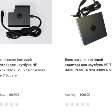
к питания (сетевой
Блок питания (сетевой
птер) для ноутбука HP
адаптер) для ноутбука HP T
757-002 20V 3.25A 65W max
DA60 19.5V 16.92A 330W 4.5-
e-C Square
икул:
106704
Артикул:
106690