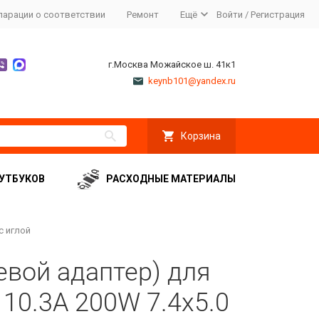
ларации о соответствии
Ремонт
Ещё
Войти
/
Регистрация
г.Москва Можайское ш. 41к1
keynb101@yandex.ru
Корзина
УТБУКОВ
РАСХОДНЫЕ МАТЕРИАЛЫ
с иглой
евой адаптер) для
 10.3A 200W 7.4x5.0