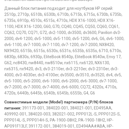
Данный блок питания подходит для ноутбуков HP серий:
2510p, 2710p, 6510b, 6530b, 6710b, 6715b, 6715s, 6730b, 6735b,
6735s, 6910p, 4510s, 4515s, 4710s, HDX X16-1000, HDX X16-
1100, HDX X16-1200, G60, G70, CQ40, CQ45, CQ50, CQ60, CQ61,
CQ62, CQ70, CQ71, G72, dv2-1000, dv3500, dv3600, Pavilion dv3-
2000, dv4-1200, dv5-1000, dv5-1100, dv5-1200, dv6, G6, dv6-1000,
dv6-1100, dv7-1000, dv7-1100, dv7-1200, dv7-2000, NX8420,
NX9420, 6515b, 6515s, 6530s, 6531s, 6535b, 6535s, 6710, 6710s,
6830p, 6830s, 6930p, EliteBook 8540p, EliteBook 8540w, Envy 17,
G62, nc8430, nw8440, nw8510w, nx6115, nx6120, NX6130,
nx6315, nx9420, dv3, dv3-2110er, dv3-2210er, dv3-2310er, dv3-
4000, dv3-4030er, dv3-4100er, dv3500, dv3510, dv3520, dv4, dv5,
dv5-1000, dv5-2000, dv6-1000, dv6-2000, dv6-3000, dv7-1000,
dv7-2000, dv7-3000, dv7-4000, dv6-6000, CQ72, 4320s, 4710s,
4720s, 6440b, 6445b, 6540b, 6545b, 6555b, G4, G6
Совместимые модели (Model) партномера (P/N) блоков
питания:
391173-001, 384020-001, 384021-001, ED495AA,
409992-001, 384020-003, 382021-002, PPP012L-S, PPP012S-S,
PPP014L-S, PPP014H-S, PA-1900-08H2, PA-1900-18H2, HP-
AP091F13LF, 391172-001, 384019-001, ED494AA#ABA, HP-