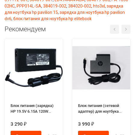
02HC
,
PPP014L-SA
,
384019-002
,
384020-002
,
hto3xl
,
зарядка
для ноутбука hp pavilion 15
,
зарядка для ноутбука hp pavilion
dv6
,
блок питания для ноутбука hp elitebook
Рекомендуем
Блок питания (зарядка)
Блок питания (сетевой
HP 19.5V 6.15A 120W
адаптер) для ноутбука
разъём 4.5-3.0 slim
HP L30757-002 20V 3.25A
65W max Type-C Square
3 290
3 990
₽
₽