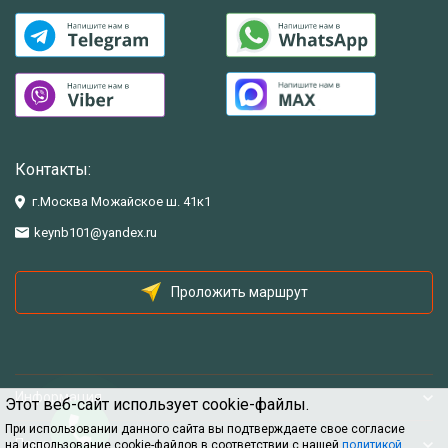
Контакты:
г.Москва Можайское ш. 41к1
keynb101@yandex.ru
Проложить маршрут
Информация
Этот веб-сайт использует cookie-файлы.
При использовании данного сайта вы подтверждаете свое согласие
Помощь
на использование cookie-файлов в соответствии с нашей
политикой