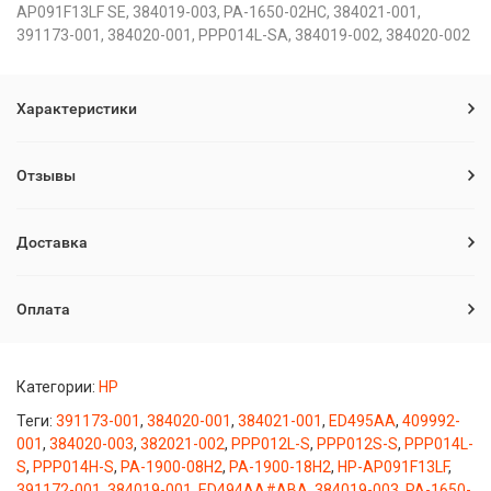
AP091F13LF SE, 384019-003, PA-1650-02HC, 384021-001,
391173-001, 384020-001, PPP014L-SA, 384019-002, 384020-002
Характеристики
Отзывы
Доставка
Оплата
Категории:
HP
Теги:
391173-001
,
384020-001
,
384021-001
,
ED495AA
,
409992-
001
,
384020-003
,
382021-002
,
PPP012L-S
,
PPP012S-S
,
PPP014L-
S
,
PPP014H-S
,
PA-1900-08H2
,
PA-1900-18H2
,
HP-AP091F13LF
,
391172-001
,
384019-001
,
ED494AA#ABA
,
384019-003
,
PA-1650-