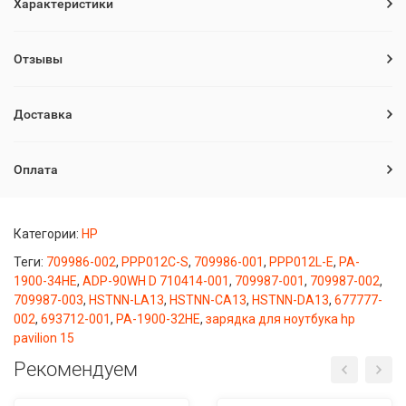
Характеристики
Отзывы
Доставка
Оплата
Категории:
HP
Теги:
709986-002
,
PPP012C-S
,
709986-001
,
PPP012L-E
,
PA-
1900-34HE
,
ADP-90WH D 710414-001
,
709987-001
,
709987-002
,
709987-003
,
HSTNN-LA13
,
HSTNN-CA13
,
HSTNN-DA13
,
677777-
002
,
693712-001
,
PA-1900-32HE
,
зарядка для ноутбука hp
pavilion 15
Рекомендуем