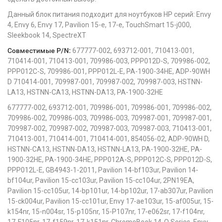
Данный блок питания подходит для ноутбуков HP серий: Envy
4, Envy 6, Envy 17, Pavilion 15-e, 17-e, TouchSmart 15-j000,
Sleekbook 14, SpectreXT
Совместимые P/N:
677777-002, 693712-001, 710413-001,
710414-001, 710413-001, 709986-003, PPP012D-S, 709986-002,
PPP012C-S, 709986-001, PPP012L-E, PA-1900-34HE, ADP-90WH
D 710414-001, 709987-001, 709987-002, 709987-003, HSTNN-
LA13, HSTNN-CA13, HSTNN-DA13, PA-1900-32HE
677777-002, 693712-001, 709986-001, 709986-001, 709986-002,
709986-002, 709986-003, 709986-003, 709987-001, 709987-001,
709987-002, 709987-002, 709987-003, 709987-003, 710413-001,
710413-001, 710414-001, 710414-001, 854056-02, ADP-90WH D,
HSTNN-CA13, HSTNN-DA13, HSTNN-LA13, PA-1900-32HE, PA-
1900-32HE, PA-1900-34HE, PPP012A-S, PPP012C-S, PPP012D-S,
PPP012L-E, GB4943-1-2011, Pavilion 14-bf103ur, Pavilion 14-
bf104ur, Pavilion 15-cc103ur, Pavilion 15-cc104ur, 2PN19EA,
Pavilion 15-cc105ur, 14-bp101ur, 14-bp102ur, 17-ab307ur, Pavilion
15-ck004ur, Pavilion 15-cc101ur, Envy 17-ae103ur, 15-af005ur, 15-
k154nr, 15-n004sr, 15-p105nr, 15-P107nr, 17-e062sr, 17-f104nr,