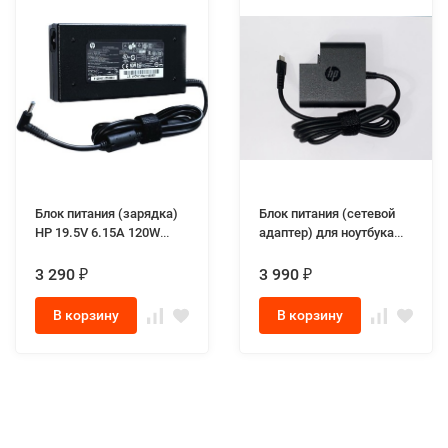
Блок питания (зарядка)
Блок питания (сетевой
HP 19.5V 6.15A 120W
адаптер) для ноутбука
разъём 4.5-3.0 slim
HP L30757-002 20V 3.25A
65W max Type-C Square
3 290
3 990
₽
₽
В корзину
В корзину