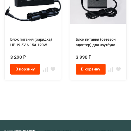
Блок питания (зарядка)
Блок питания (сетевой
HP 19.5V 6.15A 120W
адаптер) для ноутбука
разъём 4.5-3.0 slim
HP L30757-002 20V 3.25A
65W max Type-C Square
3 290
3 990
₽
₽
В корзину
В корзину