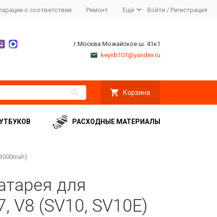
ларации о соответствии
Ремонт
Ещё
Войти
/
Регистрация
г.Москва Можайское ш. 41к1
keynb101@yandex.ru
Корзина
УТБУКОВ
РАСХОДНЫЕ МАТЕРИАЛЫ
 3000mah)
атарея для
, V8 (SV10, SV10E)