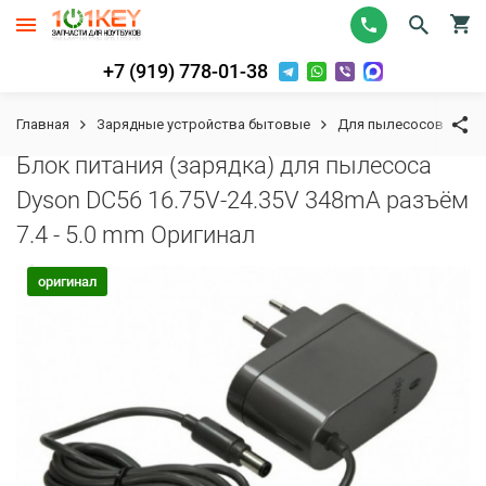
+7 (919) 778-01-38
Главная
Зарядные устройства бытовые
Для пылесосов
Бл
Блок питания (зарядка) для пылесоса
Dyson DC56 16.75V-24.35V 348mA разъём
7.4 - 5.0 mm Оригинал
К сравнению
В избранное
оригинал