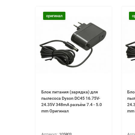
оригинал
о
Блок питания (зарядка) для
Бло
пылесоса Dyson DC45 16.75V-
пыл
24.35V 348mA разъём 7.4 - 5.0
24.
mm Оригинал
mm 
Артикул:
105803
Арт