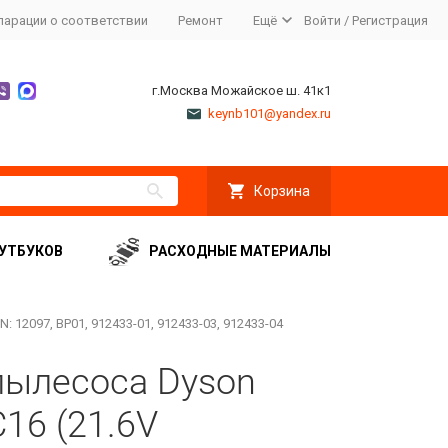
ларации о соответствии
Ремонт
Ещё
Войти
/
Регистрация
г.Москва Можайское ш. 41к1
keynb101@yandex.ru
Корзина
УТБУКОВ
РАСХОДНЫЕ МАТЕРИАЛЫ
 12097, BP01, 912433-01, 912433-03, 912433-04
пылесоса Dyson
16 (21.6V