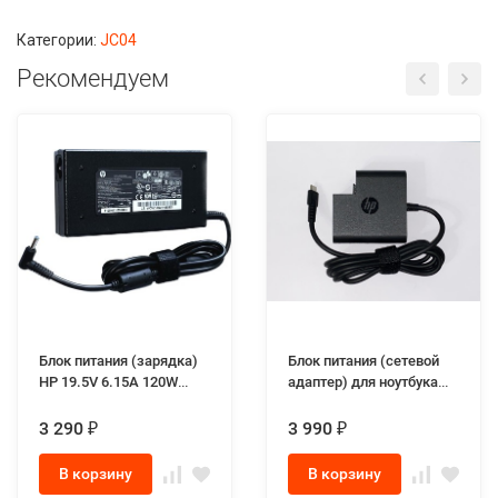
Категории:
JC04
Рекомендуем
Блок питания (зарядка)
Блок питания (сетевой
HP 19.5V 6.15A 120W
адаптер) для ноутбука
разъём 4.5-3.0 slim
HP L30757-002 20V 3.25A
65W max Type-C Square
3 290
3 990
₽
₽
В корзину
В корзину