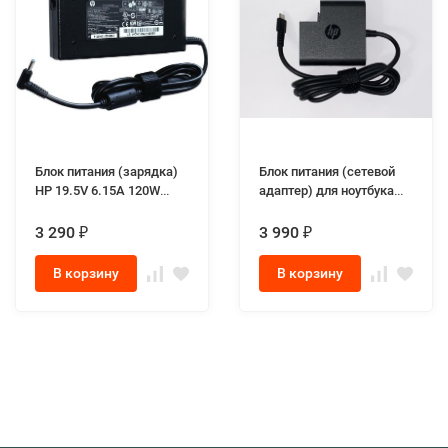
Блок питания (зарядка)
Блок питания (сетевой
HP 19.5V 6.15A 120W
адаптер) для ноутбука
разъём 4.5-3.0 slim
HP L30757-002 20V 3.25A
65W max Type-C Square
3 290
3 990
₽
₽
В корзину
В корзину