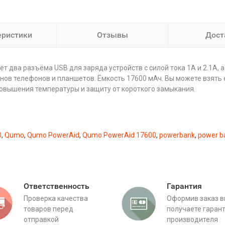
еристики
Отзывы
Дост
 два разъёма USB для заряда устройств с силой тока 1А и 2.1А, 
ов телефонов и планшетов. Ёмкость 17600 мАч. Вы можете взять ег
повышения температуры и защиту от короткого замыкания.
0
,
Qumo
,
Qumo PowerAid
,
Qumo PowerAid 17600
,
powerbank
,
power b
Ответственность
Гарантия
Проверка качества
Оформив заказ 
товаров перед
получаете гаран
отправкой
производителя