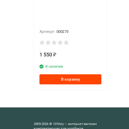
Артикул:
000273
1 550
₽
В наличии
В корзину
2009-2026 © 101Key — интернет-магазин
комплектующих для ноутбуков