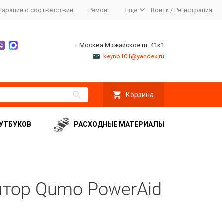
ларации о соответствии
Ремонт
Ещё
Войти
/
Регистрация
г.Москва Можайское ш. 41к1
keynb101@yandex.ru
Корзина
УТБУКОВ
РАСХОДНЫЕ МАТЕРИАЛЫ
тор Qumo PowerAid