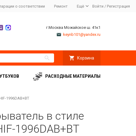
ларации о соответствии
Ремонт
Ещё
Войти
/
Регистрация
г.Москва Можайское ш. 41к1
keynb101@yandex.ru
Корзина
УТБУКОВ
РАСХОДНЫЕ МАТЕРИАЛЫ
HIF-1996DAB+BT
ыватель в стиле
HIF-1996DAB+BT