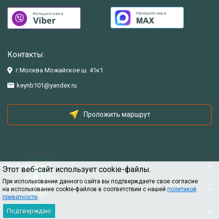
Контакты:
г.Москва Можайское ш. 41к1
keynb101@yandex.ru
Проложить маршрут
Информация
Этот веб-сайт использует cookie-файлы.
При использовании данного сайта вы подтверждаете свое согласие
Помощь
на использование cookie-файлов в соответствии с нашей
политикой
приватности
.
Подтверждаю
Информация