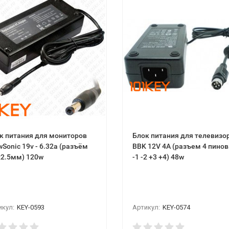
к питания для мониторов
Блок питания для телевизо
wSonic 19v - 6.32a (разъём
BBK 12V 4A (разъем 4 пино
x2.5мм) 120w
-1 -2 +3 +4) 48w
икул:
KEY-0593
Артикул:
KEY-0574