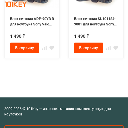
Блок питания ADP-90YB B
Блок питания SU101184-
для ноутбука Sony Vaio
9001 для ноутбука Sony
19.5V 4.74A разъём 6.5-
Vaio 19.5V 4.74A разъём
4.4мм пин по центру
6.5-4.4мм пин по центру
1 490
1 490
₽
₽
В корзину
В корзину
2009-2026 © 101Key — интернет-магазин комплектующих для
ноутбуков