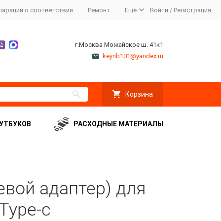
ларации о соответствии
Ремонт
Ещё
Войти
/
Регистрация
г.Москва Можайское ш. 41к1
keynb101@yandex.ru
Корзина
УТБУКОВ
РАСХОДНЫЕ МАТЕРИАЛЫ
евой адаптер) для
Type-c