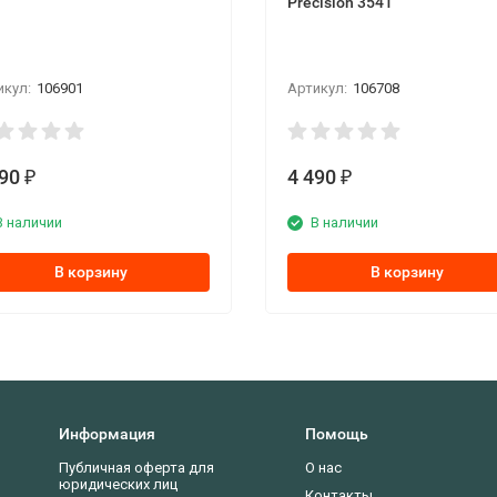
Precision 3541
икул:
106901
Артикул:
106708
990
4 490
₽
₽
В наличии
В наличии
В корзину
В корзину
Информация
Помощь
Публичная оферта для
О нас
юридических лиц
Контакты