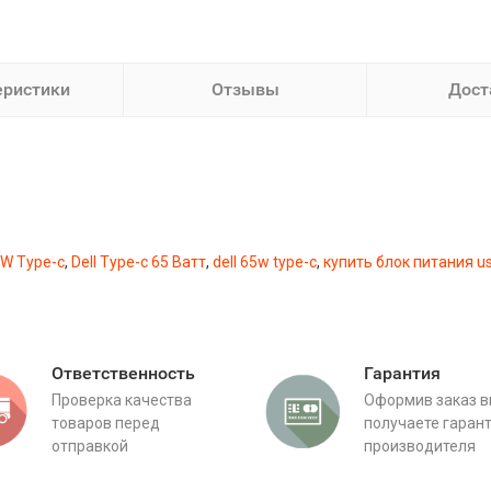
еристики
Отзывы
Дост
5W Type-c
,
Dell Type-c 65 Ватт
,
dell 65w type-c
,
купить блок питания us
Ответственность
Гарантия
Проверка качества
Оформив заказ 
товаров перед
получаете гаран
отправкой
производителя