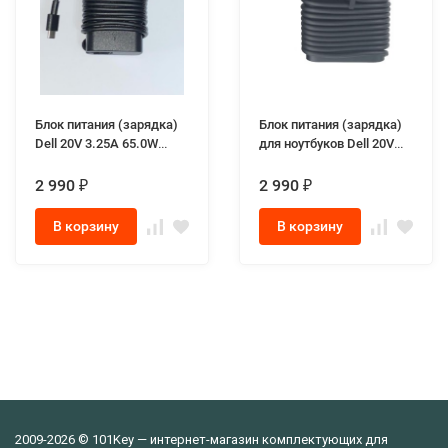
Блок питания (зарядка)
Блок питания (зарядка)
Dell 20V 3.25A 65.0W
для ноутбуков Dell 20V
разъём Type-c gen 5
3.25A 65W разъём type-c
оригинал
оригиал
2 990
2 990
₽
₽
В корзину
В корзину
2009-2026 © 101Key — интернет-магазин комплектующих для