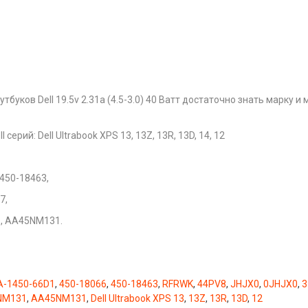
буков Dell 19.5v 2.31a (4.5-3.0) 40 Ватт достаточно знать марку и
ерий: Dell Ultrabook XPS 13, 13Z, 13R, 13D, 14, 12
 450-18463,
7,
, AA45NM131.
A-1450-66D1
,
450-18066
,
450-18463
,
RFRWK
,
44PV8
,
JHJX0
,
0JHJX0
,
3
NM131
,
AA45NM131
,
Dell Ultrabook XPS 13
,
13Z
,
13R
,
13D
,
12