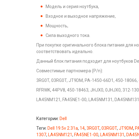
Модель и серия ноутбука,
Входное и выходное напряжение,
Мощность,
Сила выходного тока.
При покупке оригинального блока питания для ноут
соответствовать идеально.
Данный блок питания подходит для ноутбуков Dell с
Совместимые партномера (P/n):
3RG0T, 03RG0T, JT9DM, PA-1450-66D1, 450-18066,
RFRWK, 44PV8, 450-18463, JHJX0, 0JHJX0, 312-130
LA45NM121, FA45NE1-00, LA45NM131, DA45NM131
Категории:
Dell
Теги:
Dell 19.5v 2.31a
,
14
,
3RG0T
,
03RG0T
,
JT9DM
,
P
1307
,
LA45NM121
,
FA45NE1-00
,
LA45NM131
,
DA45