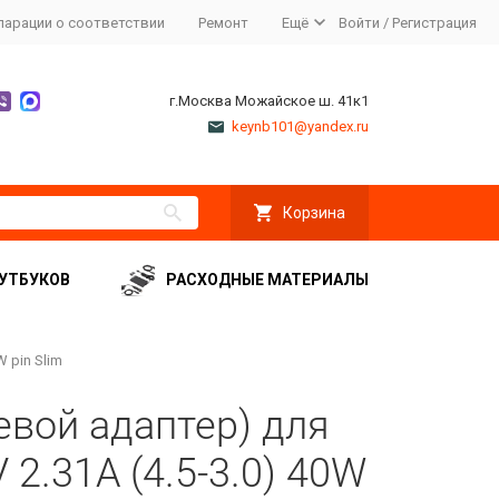
ларации о соответствии
Ремонт
Ещё
Войти
/
Регистрация
г.Москва Можайское ш. 41к1
keynb101@yandex.ru
Корзина
УТБУКОВ
РАСХОДНЫЕ МАТЕРИАЛЫ
W pin Slim
евой адаптер) для
V 2.31A (4.5-3.0) 40W