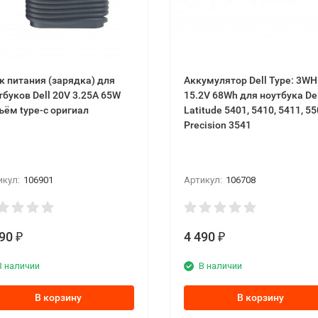
к питания (зарядка) для
Аккумулятор Dell Type: 3W
тбуков Dell 20V 3.25A 65W
15.2V 68Wh для ноутбука Dell
ъём type-c оригиал
Latitude 5401, 5410, 5411, 55
Precision 3541
икул:
106901
Артикул:
106708
990
4 490
₽
₽
В наличии
В наличии
В корзину
В корзину