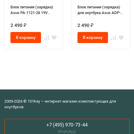
Блок питания (зарядка)
Блок питания (зарядка)
Asus PA-1121-28 19V
для ноутбука Asus ADP-
6.32A 120W разъём 6.0-
90LЕ B 19.0V 4.74A 90W
3.7 mm для ноутбуков
разъём 4.5-3.0mm
2 490
2 490
₽
₽
Asus FX505, Asus FX705
Genuine
series
В корзину
В корзину
2009-2026 © 101Key — интернет-магазин комплектующих для
ноутбуков
+7 (495) 970-73-44
WhatsApp