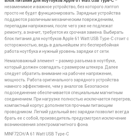
Блок питания для ноутбуков Apple 61 Watt USB Type-C
–
незаменимое и важное устройство, без которого лэптоп
просто не будет функционировать. Зарядные устройства
поддаются различным механическим повреждениям,
перепадам напряжения, после чего уже не подлежат
ремонту, а значит, требуется их срочная замена. Выбирать
блок питания для ноутбуков Apple 61 Watt USB Type-C стоит с
осторожностью, ведь в дальнейшем это бесперебойная
работа ноутбука и нужный уровень зарядки от сети.
Немаловажный элемент – размер разъема в ноутбуке,
который должен совпадать с размером штекера. Далее
следует обратить внимание на рабочее напряжение,
мощность. Работа оригинального зарядного устройства
намного эффективнее, чем у аналогов. Безопасное
подсоединение обеспечивается специальным магнитным
соединением. При нагрузке полностью исключается перегрев,
компактный корпус дополняется прочным питающим
проводником. Легкий удельный вес зарядки позволит всегда
брать ее с собой, производитель предусмотрел исключение
возникновения электромагнитного фона.
MINF72CH/A 61 Watt USB Type-C