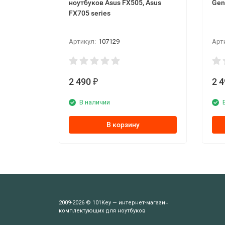
ноутбуков Asus FX505, Asus
Gen
FX705 series
Артикул:
107129
Арт
2 490
2 
₽
В наличии
В корзину
2009-2026 © 101Key — интернет-магазин
комплектующих для ноутбуков