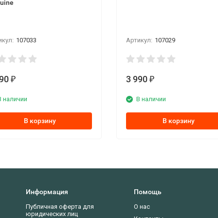
uine
икул:
107033
Артикул:
107029
490
3 990
₽
₽
В наличии
В наличии
В корзину
В корзину
Информация
Помощь
Публичная оферта для
О нас
юридических лиц