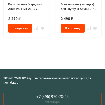
Блок питания (зарядка)
Блок питания (зарядка)
Asus PA-1121-28 19V
для ноутбука Asus ADP-
6.32A 120W разъём 6.0-
90LЕ B 19.0V 4.74A 90W
3.7 mm для ноутбуков
разъём 4.5-3.0mm
2 490
2 490
₽
₽
Asus FX505, Asus FX705
Genuine
series
В корзину
В корзину
2009-2026 © 101Key — интернет-магазин комплектующих для
ноутбуков
+7 (495) 970-73-44
WhatsApp