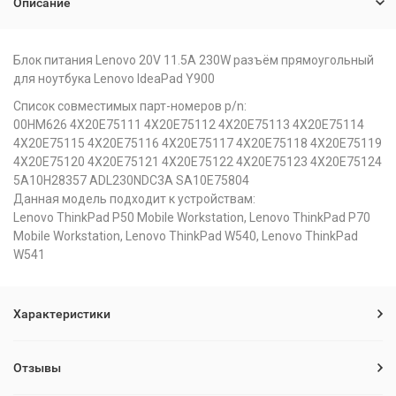
Описание
Блок питания Lenovo 20V 11.5A 230W разъём прямоугольный
для ноутбука Lеnоvо IdeаPаd Y900
Список совместимых парт-номеров p/n:
00HM626 4X20E75111 4X20E75112 4X20E75113 4X20E75114
4X20E75115 4X20E75116 4X20E75117 4X20E75118 4X20E75119
4X20E75120 4X20E75121 4X20E75122 4X20E75123 4X20E75124
5A10H28357 ADL230NDC3A SA10E75804
Данная модель подходит к устройствам:
Lenovo ThinkPad P50 Mobile Workstation, Lenovo ThinkPad P70
Mobile Workstation, Lenovo ThinkPad W540, Lenovo ThinkPad
W541
Характеристики
Отзывы