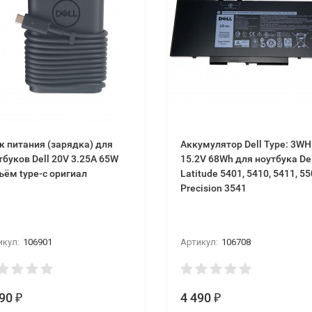
к питания (зарядка) для
Аккумулятор Dell Type: 3W
тбуков Dell 20V 3.25A 65W
15.2V 68Wh для ноутбука Dell
ъём type-c оригиал
Latitude 5401, 5410, 5411, 55
Precision 3541
икул:
106901
Артикул:
106708
990
4 490
₽
₽