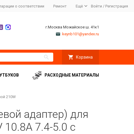
ларации о соответствии
Ремонт
Ещё
Войти
/
Регистрация
г.Москва Можайское ш. 41к1
keynb101@yandex.ru
Корзина
УТБУКОВ
РАСХОДНЫЕ МАТЕРИАЛЫ
глой 210W
евой адаптер) для
 10.8A 7.4-5.0 с