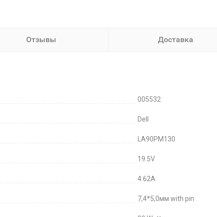
Отзывы
Доставка
005532
Dell
LA90PM130
19.5V
4.62A
7,4*5,0мм with pin