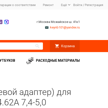
ларации о соответствии
Ремонт
Ещё
Войти
/
Регистрация
г.Москва Можайское ш. 41к1
keynb101@yandex.ru
Корзина
УТБУКОВ
РАСХОДНЫЕ МАТЕРИАЛЫ
евой адаптер) для
.62A 7,4-5,0