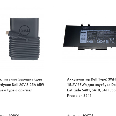
к питания (зарядка) для
Аккумулятор Dell Type: 3W
тбуков Dell 20V 3.25A 65W
15.2V 68Wh для ноутбука Dell
ъём type-c оригиал
Latitude 5401, 5410, 5411, 55
Precision 3541
икул:
106901
Артикул:
106708