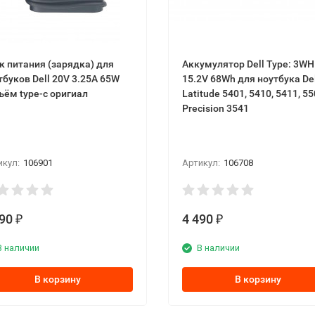
к питания (зарядка) для
Аккумулятор Dell Type: 3W
тбуков Dell 20V 3.25A 65W
15.2V 68Wh для ноутбука Dell
ъём type-c оригиал
Latitude 5401, 5410, 5411, 55
Precision 3541
икул:
106901
Артикул:
106708
990
4 490
₽
₽
В наличии
В наличии
В корзину
В корзину