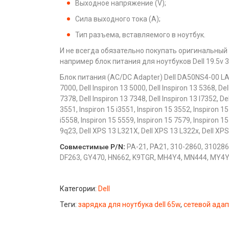
Выходное напряжение (V);
Сила выходного тока (А);
Тип разъема, вставляемого в ноутбук.
И не всегда обязательно покупать оригинальный
например блок питания для ноутбуков Dell 19.5v 3.3
Блок питания (AC/DC Adapter) Dell DA50NS4-00 LA6
7000, Dell Inspiron 13 5000, Dell Inspiron 13 5368, Del
7378, Dell Inspiron 13 7348, Dell Inspiron 13 I7352, De
3551, Inspiron 15 i3551, Inspiron 15 3552, Inspiron 15
i5558, Inspiron 15 5559, Inspiron 15 7579, Inspiron 1
9q23, Dell XPS 13 L321X, Dell XPS 13 L322x, Dell XP
Совместимые P/N:
PA-21, PA21, 310-2860, 310286
DF263, GY470, HN662, K9TGR, MH4Y4, MN444, MY4Y
Категории:
Dell
Теги:
зарядка для ноутбука dell 65w
,
сетевой адапт