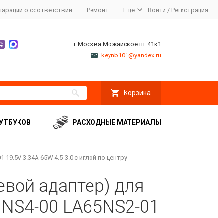
ларации о соответствии
Ремонт
Ещё
Войти
/
Регистрация
г.Москва Можайское ш. 41к1
keynb101@yandex.ru
Корзина
УТБУКОВ
РАСХОДНЫЕ МАТЕРИАЛЫ
 19.5V 3.34A 65W 4.5-3.0 с иглой по центру
евой адаптер) для
0NS4-00 LA65NS2-01