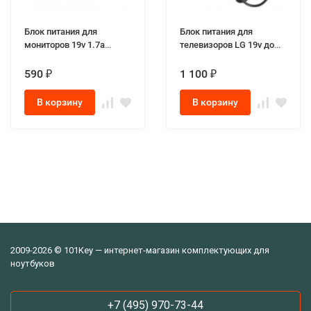
Блок питания для
Блок питания для
мониторов 19v 1.7a
телевизоров LG 19v до
разъем 6,5-4,4мм with pin
1.7a max (разъем 6.5-
4.4mm с иглой по центру)
590
1 100
₽
₽
В корзину
В корзину
2009-2026 © 101Key — интернет-магазин комплектующих для
ноутбуков
+7 (495) 970-73-44