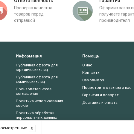
Ответственность
Гарантия
Проверка качества
Оформив заказ 
товаров перед
получаете гаран
отправкой
производителя
Информация
Помощь
Публичная оферта для
О нас
юридических лиц
Контакты
Публичная оферта для
Самовывоз
физических лиц
Посмотрите отзывы о нас
Пользовательское
соглашение
Гарантия и возврат
Политика использования
Доставка и оплата
cookie
Политика обработки
персональных данных
Новости, статьи, обзоры
росмотренные
0
асие на использование cookie-файлов в соответствии с нашей
политикой пр