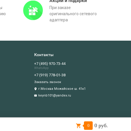
Акции и подарки
вы
При заказе
тию
оригинального сетевого
адаптера
Контакты
+7 (495) 970-73-44
WhatsApp
+7 (919) 778-01-38
Заказать звонок
г.Москва Можайское ш. 41к1
keynb101@yandex.ru
0 руб.
Подтверждаю
0
иватности
.