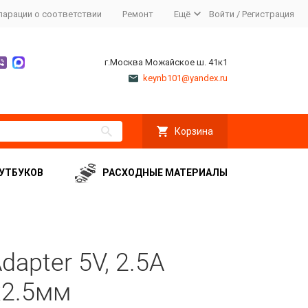
ларации о соответствии
Ремонт
Ещё
Войти
/
Регистрация
г.Москва Можайское ш. 41к1
keynb101@yandex.ru
Корзина
УТБУКОВ
РАСХОДНЫЕ МАТЕРИАЛЫ
apter 5V, 2.5A
x2.5мм