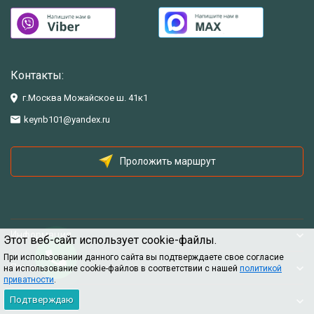
Контакты:
г.Москва Можайское ш. 41к1
keynb101@yandex.ru
Проложить маршрут
Информация
Этот веб-сайт использует cookie-файлы.
При использовании данного сайта вы подтверждаете свое согласие
Помощь
на использование cookie-файлов в соответствии с нашей
политикой
приватности
.
Подтверждаю
Информация