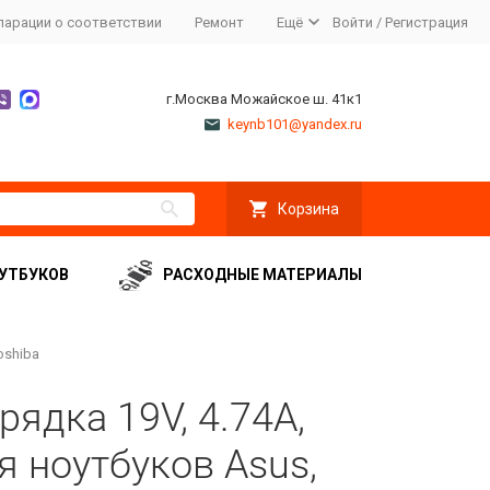
ларации о соответствии
Ремонт
Ещё
Войти
/
Регистрация
г.Москва Можайское ш. 41к1
keynb101@yandex.ru
Корзина
УТБУКОВ
РАСХОДНЫЕ МАТЕРИАЛЫ
oshiba
ядка 19V, 4.74A,
я ноутбуков Asus,