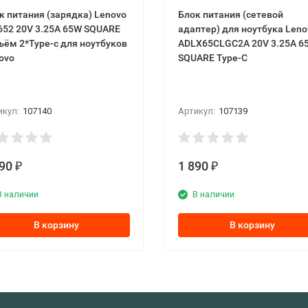
к питания (зарядка) Lenovo
Блок питания (сетевой
652 20V 3.25A 65W SQUARE
адаптер) для ноутбука Leno
ъём 2*Type-c для ноутбуков
ADLX65CLGC2A 20V 3.25A 6
ovo
SQUARE Type-C
икул:
107140
Артикул:
107139
490
1 890
₽
₽
В наличии
В наличии
В корзину
В корзину