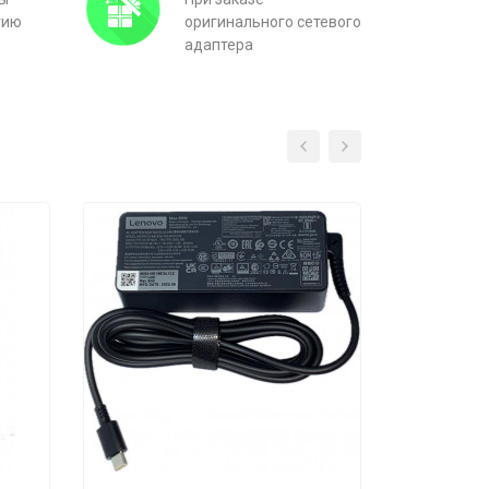
тию
оригинального сетевого
адаптера