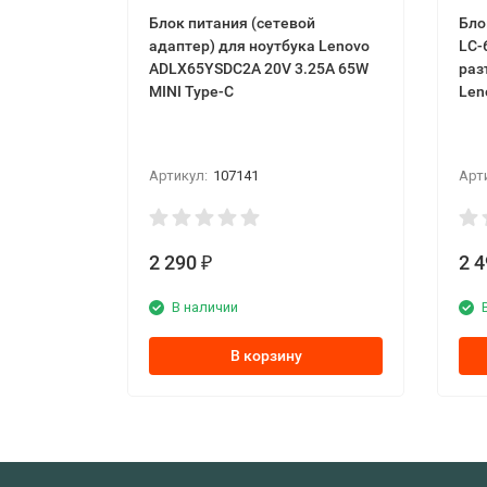
Блок питания (сетевой
Бло
адаптер) для ноутбука Lenovo
LC-
ADLX65YSDC2A 20V 3.25A 65W
раз
MINI Type-C
Len
Артикул:
107141
Арт
2 290
2 
₽
В наличии
В корзину