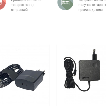
товаров перед
получаете гаран
отправкой
производителя