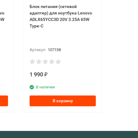
Блок питания (сетевой
vo
адаптер) для ноутбука Lenovo
5W
ADLX65YCC3D 20V 3.25A 65W
Type-C
Артикул:
107138
1 990
₽
В наличии
В корзину