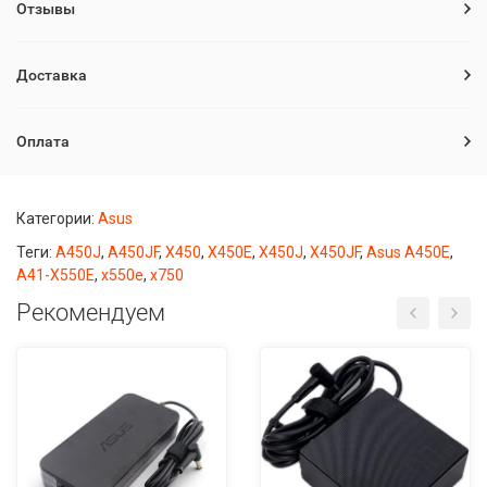
Отзывы
Доставка
Оплата
Категории:
Asus
Теги:
A450J
,
A450JF
,
X450
,
X450E
,
X450J
,
X450JF
,
Asus A450E
,
A41-X550E
,
х550е
,
x750
Рекомендуем