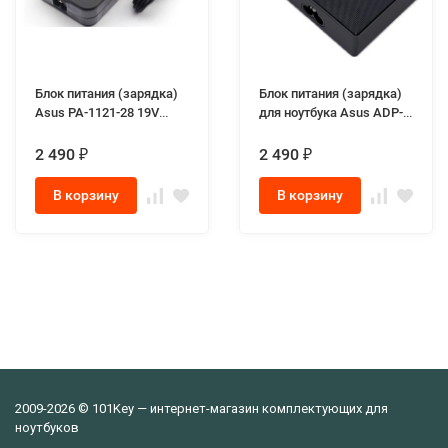
Блок питания (зарядка)
Блок питания (зарядка)
Asus PA-1121-28 19V
для ноутбука Asus ADP-
6.32A 120W разъём 6.0-
90LЕ B 19.0V 4.74A 90W
3.7 mm для ноутбуков
разъём 4.5-3.0mm
2 490
2 490
₽
₽
Asus FX505, Asus FX705
Genuine
series
В корзину
В корзину
2009-2026 © 101Key — интернет-магазин комплектующих для
ноутбуков