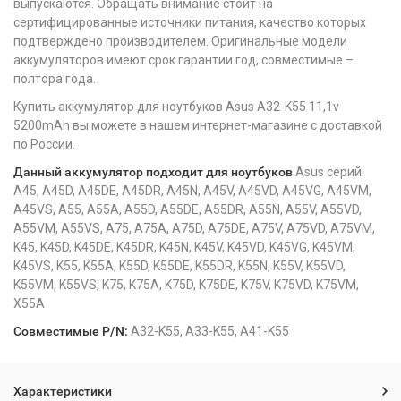
выпускаются. Обращать внимание стоит на
сертифицированные источники питания, качество которых
подтверждено производителем. Оригинальные модели
аккумуляторов имеют срок гарантии год, совместимые –
полтора года.
Купить аккумулятор для ноутбуков Asus A32-K55 11,1v
5200mAh вы можете в нашем интернет-магазине с доставкой
по России.
Данный аккумулятор подходит для ноутбуков
Asus серий:
A45, A45D, A45DE, A45DR, A45N, A45V, A45VD, A45VG, A45VM,
A45VS, A55, A55A, A55D, A55DE, A55DR, A55N, A55V, A55VD,
A55VM, A55VS, A75, A75A, A75D, A75DE, A75V, A75VD, A75VM,
K45, K45D, K45DE, K45DR, K45N, K45V, K45VD, K45VG, K45VM,
K45VS, K55, K55A, K55D, K55DE, K55DR, K55N, K55V, K55VD,
K55VM, K55VS, K75, K75A, K75D, K75DE, K75V, K75VD, K75VM,
X55A
Совместимые P/N:
A32-K55, A33-K55, A41-K55
Характеристики