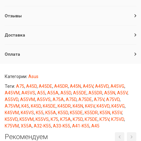
Отзывы
Доставка
Оплата
Категории:
Asus
Теги:
A75
,
A45D
,
A45DE
,
A45DR
,
A45N
,
A45V
,
A45VD
,
A45VG
,
A45VM
,
A45VS
,
A55
,
A55A
,
A55D
,
A55DE
,
A55DR
,
A55N
,
A55V
,
A55VD
,
A55VM
,
A55VS
,
A75A
,
A75D
,
A75DE
,
A75V
,
A75VD
,
A75VM
,
K45
,
K45D
,
K45DE
,
K45DR
,
K45N
,
K45V
,
K45VD
,
K45VG
,
K45VM
,
K45VS
,
K55
,
K55A
,
K55D
,
K55DE
,
K55DR
,
K55N
,
K55V
,
K55VD
,
K55VM
,
K55VS
,
K75
,
K75A
,
K75D
,
K75DE
,
K75V
,
K75VD
,
K75VM
,
X55A
,
A32-K55
,
A33-K55
,
A41-K55
,
A45
Рекомендуем