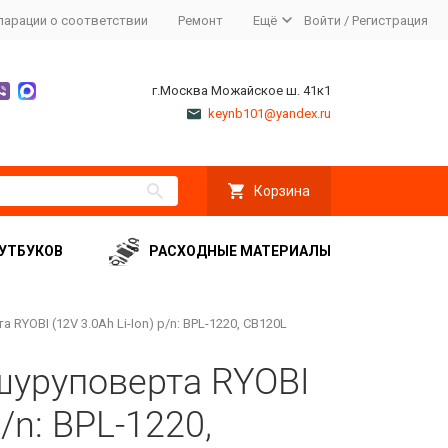
ларации о соответствии
Ремонт
Ещё
Войти
/
Регистрация
г.Москва Можайское ш. 41к1
keynb101@yandex.ru
Корзина
УТБУКОВ
РАСХОДНЫЕ МАТЕРИАЛЫ
RYOBI (12V 3.0Ah Li-Ion) p/n: BPL-1220, CB120L
шуруповерта RYOBI
p/n: BPL-1220,