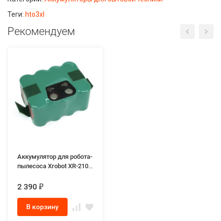
Теги:
hto3xl
Рекомендуем
Аккумулятор для робота-
пылесоса Xrobot XR-210
Zebot Z320 Zeco V700
(14.4V 3500mAh)
2 390
₽
В корзину