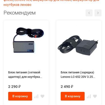
ноутбуков леново
Рекомендуем
Блок питания (сетевой
Блок питания (зарядка)
адаптер) для ноутбука
Lenovo LC-652 20V 3.25A
Lenovo ADLX65YSDC2A
65W SQUARE разъём
20V 3.25A 65W MINI Type-
2*Type-c для ноутбуков
2 290
2 490
₽
₽
C
Lenovo
В корзину
В корзину