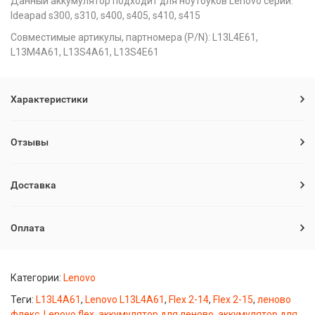
Данный аккумулятор подходит для ноутбуков Lenovo серий:
Ideapad s300, s310, s400, s405, s410, s415
Совместимые артикулы, партномера (P/N): L13L4E61,
L13M4A61, L13S4A61, L13S4E61
Характеристики
Отзывы
Доставка
Оплата
Категории:
Lenovo
Теги:
L13L4A61
,
Lenovo L13L4A61
,
Flex 2-14
,
Flex 2-15
,
леново
флекс
,
Lenovo flex
,
аккумулятор для леново
,
аккумулятор для