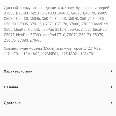
Данный аккумулятор подходить для ноутбуков Lenovo серий:
B7080, B70-80, Flex 3 15, G4030, G40-30, G4070, G40-70, G500S,
G5030, G50-30, G5045, G50-45, G505S, G5070, G50-70, G5080,
G50-80, G7035, G70-35, G7070, G70-70, G7080, G70-80, IdeaPad
G505, IdeaPad G505S, IdeaPad S510P, IdeaPad Z5070, IdeaPad
Z5075, IdeaPad Z7080, IdeaPad Z710, Z5070, Z50-70, Z5075,
Z50-75, Z7080, Z70-80
Совместимые модели (Model) аккумуляторов: L12L4A02,
L12L4E01, L12M4A02, L12M4E01, L12S4A02, L12S4E01
Характеристики
Отзывы
Доставка